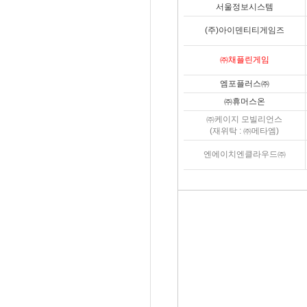
서울정보시스템
(주)아이덴티티게임즈
㈜채플린게임
엠포플러스㈜
㈜휴머스온
㈜케이지 모빌리언스
(재위탁 : ㈜메타엠)
엔에이치엔클라우드㈜