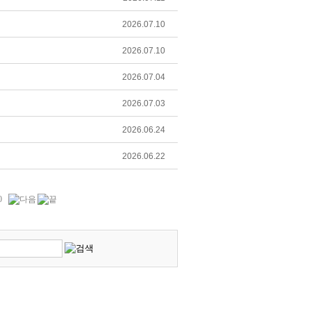
2026.07.10
2026.07.10
2026.07.04
2026.07.03
2026.06.24
2026.06.22
0