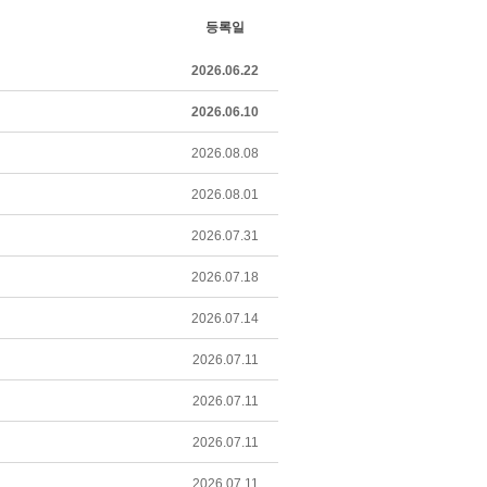
등록일
2026.06.22
2026.06.10
2026.08.08
2026.08.01
2026.07.31
2026.07.18
2026.07.14
2026.07.11
2026.07.11
2026.07.11
2026.07.11