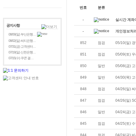
번호
분류
-
실시간 계좌
공지사항
-
개인정보처리
08/09(일) 부산은행…
08/02(일) 씨티은행…
852
점검
05/10(일)
07/31(금) 고객센터…
07/19(일) 신한은행…
851
점검
05/09(토
07/15(수) 쿠콘 결…
850
일반
05/08(금)
849
일반
04/30(목)
848
점검
04/26(일)
847
점검
04/26(일)
846
일반
04/24(금)
845
점검
04/25(토)
844
점검
04/24(금)