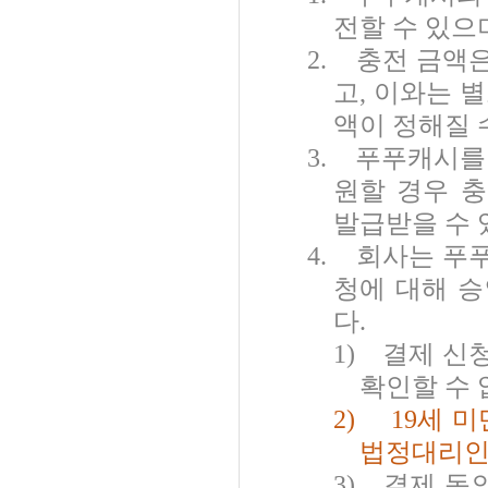
전할 수 있으
2.
충전 금액은
고
,
이와는 별
액이 정해질 
3.
푸푸캐시를
원할 경우 
발급받을 수
4.
회사는 푸푸
청에 대해 
다
.
1)
결제 신
확인할 수 
2)
19
세 미
법정대리인
3)
결제 동