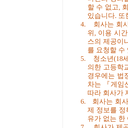
할 수 없고
,
회
있습니다
.
또
4.
회사는 회사
위
,
이용 시간
스의 제공이나
를 요청할 수
5.
청소년
(18
의한 고등학
경우에는 법
차는 『게임산
따라 회사가 
6.
회사는 회사
제 정보를 
유가 없는 한
7.
회사가 제공