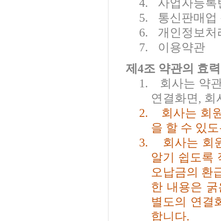
4.
사업자등록
5.
통신판매업
6.
개인정보처
7.
이용약관
제
4
조 약관의 효력
1.
회사는 약관
연결화면
,
회
2.
회사는 회원
을 할 수 있
3.
회사는 회
알기 쉽도록
오납금의 환
한 내용은 굵
별도의 연결
합니다
.