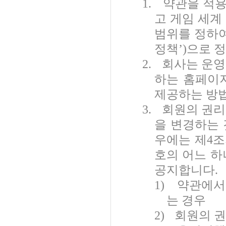
1.
약관을 적용
고 게임 세계
범위를 정하여
정책
’)
으로 정
2.
회사는 운영
하는 홈페이
제공하는 방
3.
회원의 권리
을 변경하는 
우에는 제
4
조
호의 어느 하
공지합니다
.
1)
약관에서
는 경우
2)
회원의 권