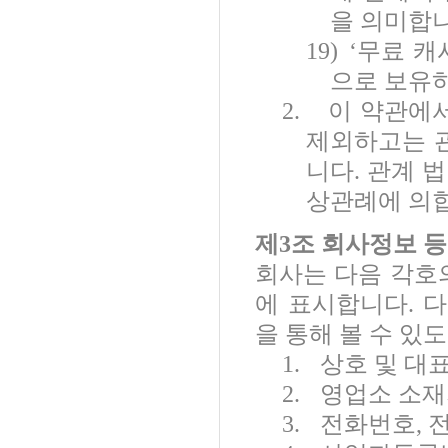
을 의미합
19)
‘
무료 캐
으로 보유
2.
이 약관에
제외하고는 관
니다
.
관계 법
상관례에 의
제
3
조 회사정보 등
회사는 다음 각호
에 표시합니다
.
다
을 통해 볼 수 있
1.
상호 및 대
2.
영업소 소재
3.
전화번호
,