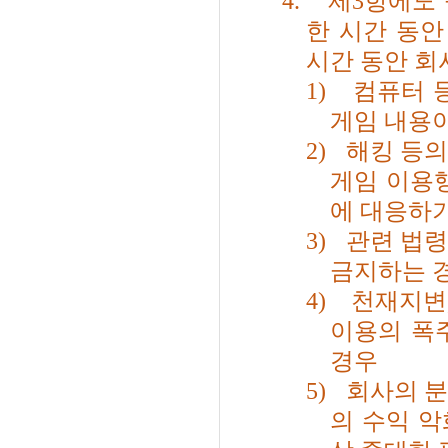
4.
제
3
항에도 
한 시간 동안
시간 동안 회
1)
컴퓨터 
게임 내용
2)
해킹 등의
게임 이용
에 대응하
3)
관련 법령
금지하는 
4)
천재지변
이용의 폭
경우
5)
회사의 
의 수익 악