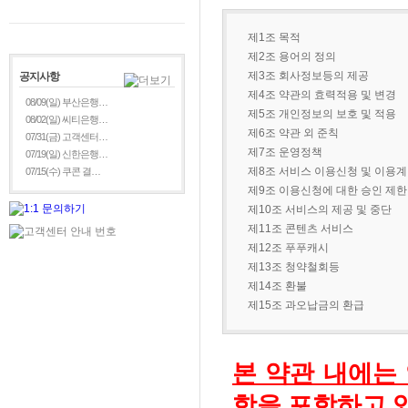
제1조 목적
제2조 용어의 정의
제3조 회사정보등의 제공
공지사항
제4조 약관의 효력적용 및 변경
08/09(일) 부산은행…
제5조 개인정보의 보호 및 적용
08/02(일) 씨티은행…
제6조 약관 외 준칙
07/31(금) 고객센터…
제7조 운영정책
07/19(일) 신한은행…
제8조 서비스 이용신청 및 이용
07/15(수) 쿠콘 결…
제9조 이용신청에 대한 승인 제한
제10조 서비스의 제공 및 중단
제11조 콘텐츠 서비스
제12조 푸푸캐시
제13조 청약철회등
제14조 환불
제15조 과오납금의 환급
본 약관 내에는
항을 포함하고 