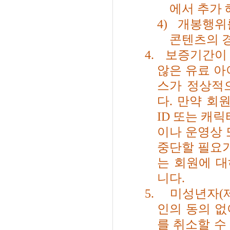
에서 추가
4)
개봉행위를
콘텐츠의 
4.
보증기간
않은 유료 아
스가 정상적
다
.
만약 회원
ID
또는 캐릭
이나 운영상 
중단할 필요가
는 회원에 
니다
.
5.
미성년자
(
인의 동의 없
를 취소할 수