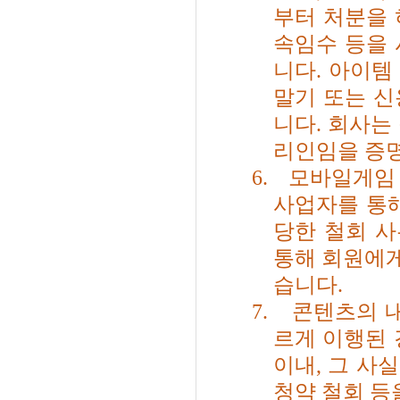
부터 처분을 
속임수 등을 
니다
.
아이템
말기 또는 신
니다
.
회사는 
리인임을 증명
6.
모바일게임 
사업자를 통
당한 철회 
통해 회원에게
습니다
.
7.
콘텐츠의 
르게 이행된
이내
,
그 사실
청약 철회 등