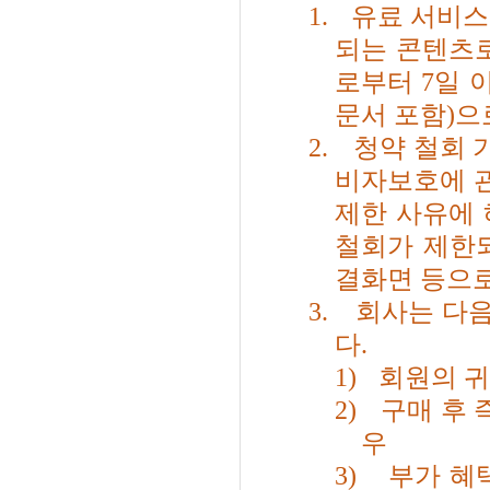
1.
유료 서비스
되는 콘텐츠
로부터
7
일 
문서 포함)으
2.
청약 철회 
비자보호에 관
제한 사유에
철회가 제한
결화면 등으
3.
회사는 다음
다
.
1)
회원의 귀
2)
구매 후
우
3)
부가 혜