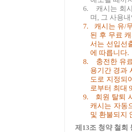
6.
캐시는 회
며
,
그 사용내
7.
캐시는 유
/
된 후 무료 
서는 선입선
에 따릅니다
.
8.
충전한 유
용기간 경과 
도로 지정되
로부터 최대
9
9.
회원 탈퇴 
캐시는 자동
및 환불되지
제
13
조 청약 철회 