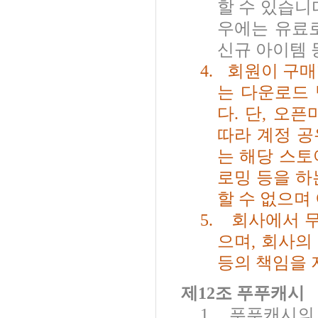
할 수 있습니
우에는 유료
신규 아이템
4.
회원이 구매
는 다운로드
다
.
단
,
오픈마
따라 계정 공
는 해당 스
로밍 등을 하
할 수 없으며
5.
회사에서 
으며
,
회사의 
등의 책임을 
제
12
조 푸푸캐시
1.
푸푸캐시의 