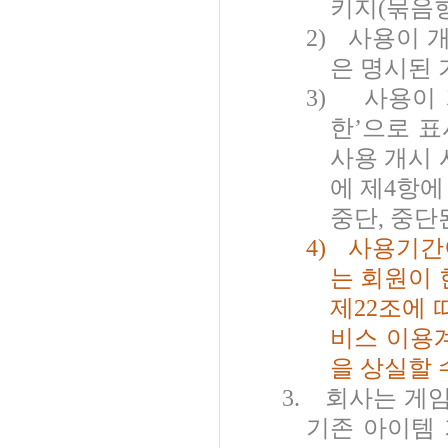
키지
(
묶음
2)
사용이 
은 명시된 
3)
사용이 
한
’
으로 
사용 개시 
에 제
4
항에
중단
,
중단
4)
사용기간
는 회원이 
제
22
조에 
비스 이용
을 상실할 
3.
회사는 게임
기존 아이템