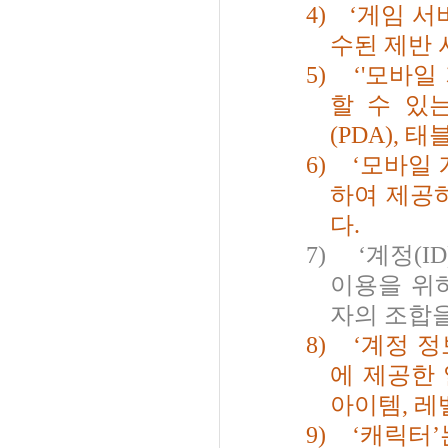
4)
‘
게임 서
수된 제반
5)
‘'
모바일
할 수 있
(PDA),
태
6)
‘
모바일 
하여 제공
다
.
7)
‘
계정
(ID
이용을 위
자의 조합
8)
‘
계정 정
에 제공한
아이템
,
레
9)
‘
캐릭터
’