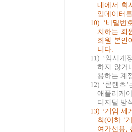
내에서 회
임데이터를
10)
‘
비밀번
치하는 회
회원 본인
니다
.
11)
‘
임시계
하지 않거
용하는 계
12)
‘
콘텐츠
’
애플리케이
디지털 방
13)
‘
게임 세
칙
(
이하
‘
게
여가선용
,