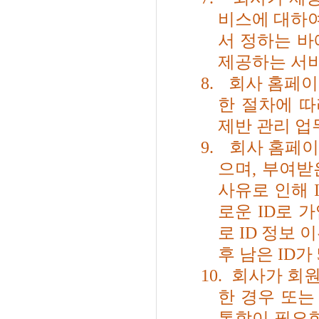
비스에 대하여
서 정하는 바
제공하는 서비
8.
회사 홈페이
한 절차에 
제반 관리 
9.
회사 홈페
으며
,
부여받
사유로 인해
로운
ID
로 
로
ID
정보 이
후 남은
ID
가
10.
회사가 회원
한 경우 또는
통합이 필요한