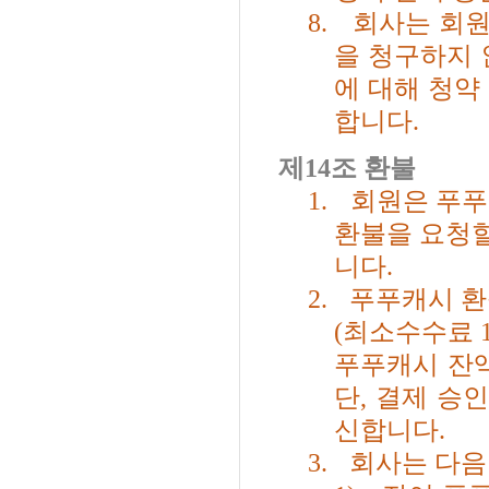
8.
회사는 회원
을 청구하지 
에 대해 청약
합니다.
제
14
조 환불
1.
회원은 푸푸
환불을 요청할
니다
.
2.
푸푸캐시 환
(
최소수수료
푸푸캐시 잔
단
,
결제 승인
신합니다
.
3.
회사는 다음